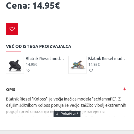
Cena: 14.95€
VEČ OD ISTEGA PROIZVAJALCA
Blatnik Riesel mudguard 26˝ - 29˝ KOLOSS Illuminate
Blatnik Riesel mudguard fat bike stealth
14.95€
14.95€
OPIS
Blatnik Riesel "Koloss" je večja inačica modela "schlammPE". Z
daljšim ščitnikom Koloss ponuja še večjo zaščito v bolj ekstremnih
pogojih pred umazanijo in blatom. Blatnik je narejen iz
visokokakovostne plastike in se s pomočjo PVC vezic pritrdi med
nogi in most prednjega vzmetenja.