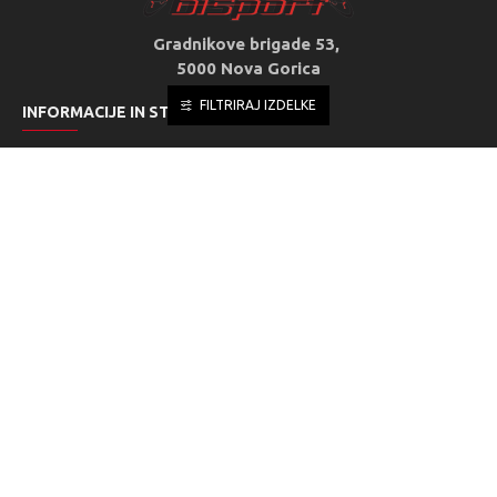
Gradnikove brigade 53,
5000 Nova Gorica
FILTRIRAJ IZDELKE
INFORMACIJE IN STORITVE
O nas
Dostava
Pravila o zasebnosti
Prodajni pogoji
Moj račun
Naročila
STORITVE ZA STRANKE
Kontakt & urnik
Vračila