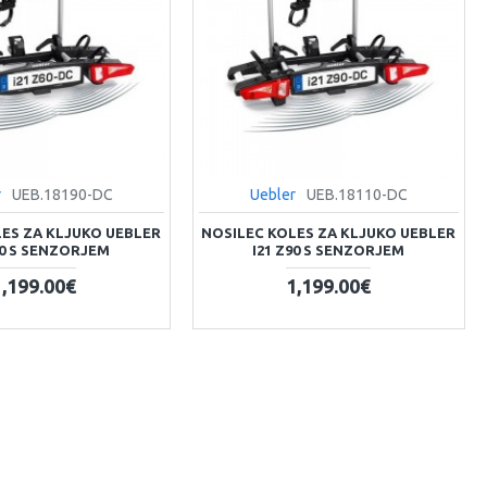
r
UEB.18190-DC
Uebler
UEB.18110-DC
LES ZA KLJUKO UEBLER
NOSILEC KOLES ZA KLJUKO UEBLER
60 S SENZORJEM
I21 Z90 S SENZORJEM
1,199.00€
1,199.00€