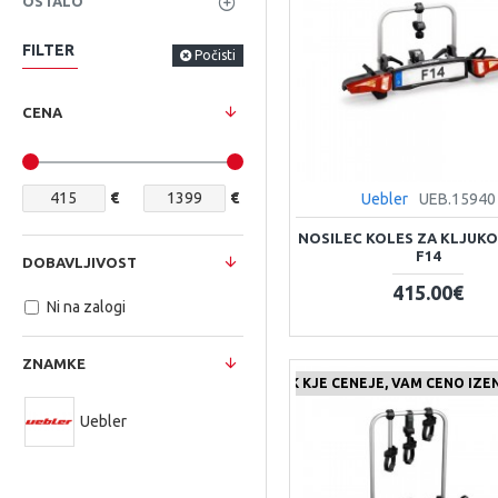
OSTALO
FILTER
Počisti
CENA
€
€
Uebler
UEB.15940
NOSILEC KOLES ZA KLJUKO
F14
DOBAVLJIVOST
415.00€
Ni na zalogi
ZNAMKE
ČE NAJDETE IZDELEK KJE CENEJE, VAM CENO IZ
ČE NA
Uebler