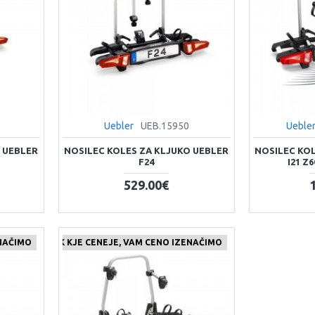
Uebler
UEB.15950
Ueble
 UEBLER
NOSILEC KOLES ZA KLJUKO UEBLER
NOSILEC KO
F24
I21 Z
529.00€
ENAČIMO
JDETE IZDELEK KJE CENEJE, VAM CENO IZENAČIMO