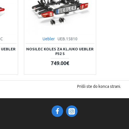
DC
Uebler
UEB.15810
 UEBLER
NOSILEC KOLES ZA KLJUKO UEBLER
M
P32 S
749.00€
Prišli ste do konca strani.