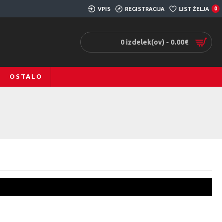
VPIS
REGISTRACIJA
LIST ŽELJA
0
0 izdelek(ov) - 0.00€
OSTALO