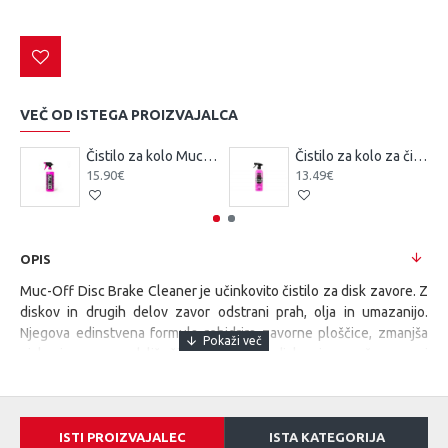
VEČ OD ISTEGA PROIZVAJALCA
Čistilo za kolo Muc-Off Nano Tech Bike Cleaner s pršilko 1 l
Čistilo za kolo za čiščenje brez vode Muc-Off-eBike Dry
15.90€
13.49€
OPIS
Muc-Off Disc Brake Cleaner je učinkovito čistilo za disk zavore. Z
diskov in drugih delov zavor odstrani prah, olja in umazanijo.
Njegova edinstvena formula rehidrira zavorne ploščice, zmanjša
piskanje zavor, podaljša življenjsko dobo diskov in poveča zavorni
učinek. Čistilo je hitro sušeče na zraku, ne pušča ostankov in je
popolnoma varno za gumo, plastiko, eloksirane kovine, ogljikova
vlakna in barvane površine.
ISTI PROIZVAJALEC
ISTA KATEGORIJA