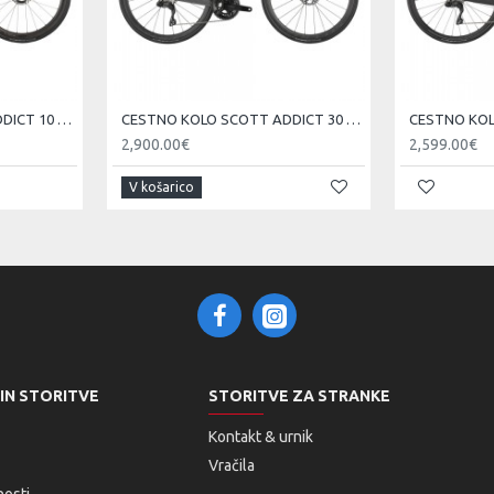
CESTNO KOLO SCOTT ADDICT 10 čr 25
CESTNO KOLO SCOTT ADDICT 30 si 25
CESTNO KOL
ano RT-CL800 rotor 160mm
2,900.00€
2,599.00€
V košarico
le Lever with Tool
 IN STORITVE
STORITVE ZA STRANKE
Kontakt & urnik
Vračila