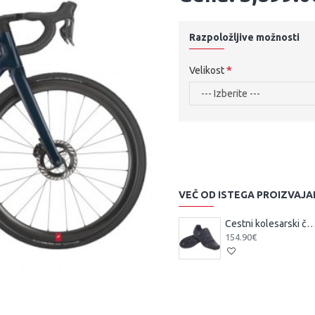
Razpoložljive možnosti
Velikost
VEČ OD ISTEGA PROIZVAJA
Cestni kolesarski čevlji Scott Team BO
154.90€