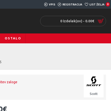
VPIS
REGISTRACIJA
LIST ŽELJA
0
0 izdelek(ov) - 0.00€
OSTALO
5
ritev zaloge
Scott
0€