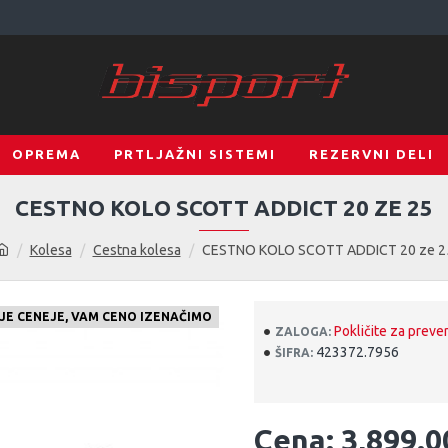
OPREMA
PRTLJAŽNI SISTEMI
REZERVNI DELI
CESTNO KOLO SCOTT ADDICT 20 ZE 25
Kolesa
Cestna kolesa
CESTNO KOLO SCOTT ADDICT 20 ze 2
KJE CENEJE, VAM CENO IZENAČIMO
Pokličite za preve
ZALOGA:
423372.7956
ŠIFRA:
Cena: 3,899.0