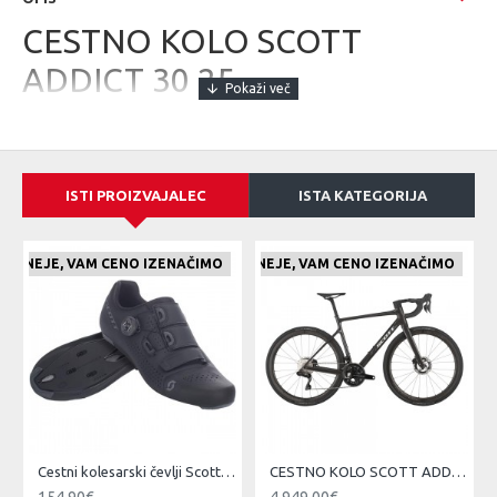
CESTNO KOLO SCOTT
ADDICT 30 25
Scott Addict
je udobno, učinkovito in dinamično cestno kolo, ki bo
navdušilo tako na vzponih kot na daljših relacijah ob čemer boste
preprosto pozabili na prevožene kilometre.
ISTI PROIZVAJALEC
ISTA KATEGORIJA
Okvir
Addict HMF Carbon, Endurance geometry / Replaceable Derailleur
E CENEJE, VAM CENO IZENAČIMO
ČE NAJDETE IZDELEK KJE CENEJE, VAM CENO IZENAČIMO
ČE NAJDETE IZDELEK KJE CE
Hanger, Internal cable routing, Syncros fender kit ready
Prednje vzmetenje / vilica
Addict HMF, 1 1/4"-1 1/2" Eccentric Carbon steerer
Zadnji menjalnik
Shimano 105 Di2 RD-R7150, 24 pr, Electronic Shift System
Prednji menjalnik
Shimano 105 Di2 FD-R7150, Electronic Shift System
Cestni kolesarski čevlji Scott Team BOA čr/tsi
CESTNO KOLO SCOTT ADDICT 10 čr 25
Prestavne ročice