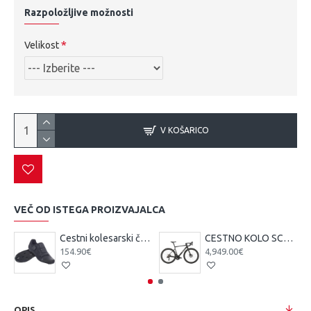
Razpoložljive možnosti
Velikost
V KOŠARICO
VEČ OD ISTEGA PROIZVAJALCA
Cestni kolesarski čevlji Scott Team BOA čr/tsi
CESTNO KOLO SCOTT ADDICT 10 čr 25
154.90€
4,949.00€
OPIS