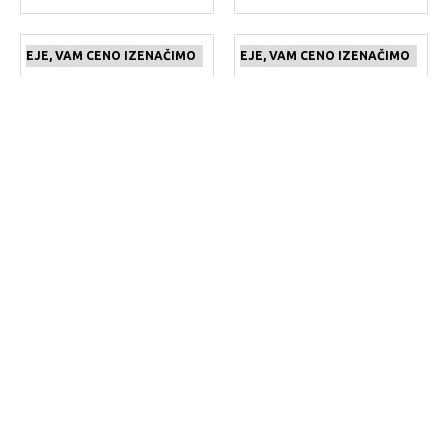
 CENEJE, VAM CENO IZENAČIMO
ČE NAJDETE IZDELEK KJE CENEJE, VAM CENO IZENAČIMO
Scott
425202.8264.222
Scott
425202.2308.222
OTROŠKO KOLO SCOTT
OTROŠKO KOLO SCOTT
SCALE 600 26 MO
SCALE 600 26 SR
689.00€
689.00€
 CENEJE, VAM CENO IZENAČIMO
ČE NAJDETE IZDELEK KJE CENEJE, VAM CENO IZENAČIMO