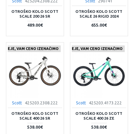
Scott
425204.2308.222
Scott
290741
OTROŠKO KOLO SCOTT
OTROŠKO KOLO SCOTT
SCALE 200 26 SR
SCALE 26 RIGID 2024
489.00€
655.00€
 CENEJE, VAM CENO IZENAČIMO
ČE NAJDETE IZDELEK KJE CENEJE, VAM CENO IZENAČIMO
Scott
425203.2308.222
Scott
425203.4173.222
OTROŠKO KOLO SCOTT
OTROŠKO KOLO SCOTT
SCALE 400 26 SR
SCALE 400 26 ZE
538.00€
538.00€