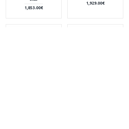
1,929.00€
1,853.00€
 CENEJE, VAM CENO IZENAČIMO
ČE NAJDETE IZDELEK KJE CENEJE, VAM CENO IZENAČIMO
Scott
423252.7842
Scott
425636.8355
GRAVEL KOLO SCOTT
GRAVEL KOLO SCOTT
SPEEDSTER GRAVEL 20 2025
SPEEDSTER GRAVEL 20 ZE
26
1,699.00€
1,559.00€