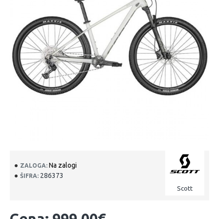
Na zalogi
ZALOGA:
286373
ŠIFRA:
Scott
Cena: 999.00€