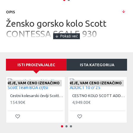
OPIS
Žensko gorsko kolo Scott
CONTESSA SCALE 930
Okvir
Scale Alloy 6061 Custom Butted Tubing, Boost 12x148mm /
Tapered HT / BB92, Internal Cable Routing / replaceable hanger
ISTI PROIZVAJALEC
ISTA KATEGORIJA
Prednje vzmetenje / vilica
RockShox Judy Silver TK Solo Air, 15x110mm QR axle / 42mm
offset / Tapered, Reb. Adj. / Lockout / 100mm travel
E CENEJE, VAM CENO IZENAČIMO
ČE NAJDETE IZDELEK KJE CENEJE, VAM CENO IZENAČIMO
ČE NAJDETE IZDELEK KJE CE
Zadnji menjalnik
Cestni kolesarski čevlji Scott Team BOA čr/tsi
CESTNO KOLO SCOTT ADDICT 10 čr 25
Shimano SLX RD-M7100 SGS, Shadow Plus / 12 Speed
154.90€
4,949.00€
Prestavne ročice
Shimano Deore SL-M6100-R / Rapidfire Plus
Gonilke
Shimano FC-MT511-1, 30T