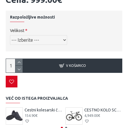
Razpoložljive možnosti
Velikost
V KOŠARICO
VEČ OD ISTEGA PROIZVAJALCA
Cestni kolesarski čevlji Scott Team BOA čr/tsi
CESTNO KOLO SCOTT ADDICT 10 čr 25
154.90€
4,949.00€