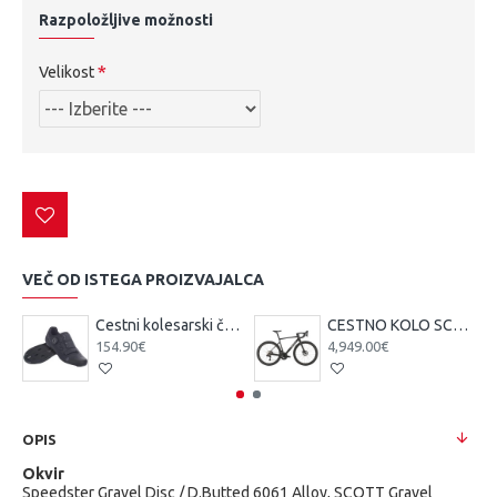
Razpoložljive možnosti
Velikost
VEČ OD ISTEGA PROIZVAJALCA
Cestni kolesarski čevlji Scott Team BOA čr/tsi
CESTNO KOLO SCOTT ADDICT 10 čr 25
154.90€
4,949.00€
OPIS
Okvir
Speedster Gravel Disc / D.Butted 6061 Alloy, SCOTT Gravel