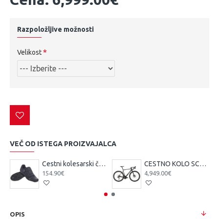
Razpoložljive možnosti
Velikost
VEČ OD ISTEGA PROIZVAJALCA
Cestni kolesarski čevlji Scott Team BOA čr/tsi
CESTNO KOLO SCOTT ADDICT 10 čr 25
154.90€
4,949.00€
OPIS