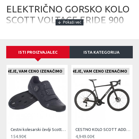
ELEKTRIČNO GORSKO KOLO
SCOTT VOLTAGE ERIDE 900
TUNED 25
Ustvarjen za gorske uživatelje, ki hrepenijo po
prilagodljivem,
hitrem, lahkem
predvsem pa
izredno zmogljivem
ISTI PROIZVAJALEC
ISTA KATEGORIJA
električnem trail gorskem kolesu
. S skritim, kompaktnim in
tihim
TQ sistemom
vam omogoča odpeljati tako traile, kot
spuste.
E CENEJE, VAM CENO IZENAČIMO
ČE NAJDETE IZDELEK KJE CENEJE, VAM CENO IZENAČIMO
ČE NAJDETE IZDELEK KJE CE
Cestni kolesarski čevlji Scott Team BOA čr/tsi
CESTNO KOLO SCOTT ADDICT 10 čr 25
154.90€
4,949.00€