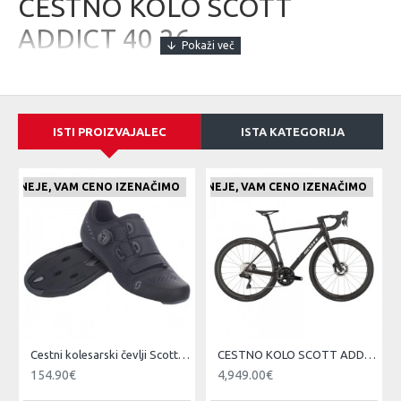
CESTNO KOLO SCOTT
ADDICT 40 26
Scott Addict
je udobno, učinkovito in dinamično cestno kolo, ki bo
navdušilo tako na vzponih kot na daljših relacijah ob čemer boste
preprosto pozabili na prevožene kilometre.
ISTI PROIZVAJALEC
ISTA KATEGORIJA
E CENEJE, VAM CENO IZENAČIMO
ČE NAJDETE IZDELEK KJE CENEJE, VAM CENO IZENAČIMO
ČE NAJDETE IZDELEK KJE CE
Cestni kolesarski čevlji Scott Team BOA čr/tsi
CESTNO KOLO SCOTT ADDICT 10 čr 25
154.90€
4,949.00€