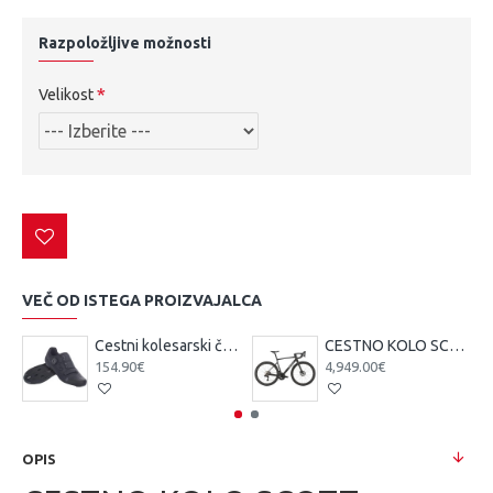
Razpoložljive možnosti
Velikost
VEČ OD ISTEGA PROIZVAJALCA
Cestni kolesarski čevlji Scott Team BOA čr/tsi
CESTNO KOLO SCOTT ADDICT 10 čr 25
154.90€
4,949.00€
OPIS