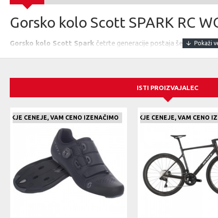
Gorsko kolo Scott SPARK RC 
Gorsko kolo Scott Spark
četrte generacije postaja še boljši. V s
Kate Kortney se je
Spark
preobrazil v najboljše
DC kolo
. Če se za
potem boste nad novim Sparkom zelo navdušeni.
Scott Spark
– DC kolo z 140/120mm vzmetenja
ISTI PROIZVAJALEC
Okvir
LEK KJE CENEJE, VAM CENO IZENAČIMO
ČE NAJDETE IZDELEK KJE CENEJE, VAM CENO I
ČE NA
Spark RC Carbon HMX / Integrated Suspension Technology / Flex Pivot
System / BB92, UDH Interface, 12x148mm with 55mm Chainline
Prednje vzmetenje / vilica
RockShox SID Ultimate Flight Attendant / Electronically controlle
Stealth, 44mm offset /Tapered steerer / Lockout, Reb. Adj., 120mm h
Zadnje vzmetenje
RockShox SIDLuxe Ultimate Flight Attendant Custom / Electronically
Solo Air, Reb. Adj./ Lockout / Bearing Hardware, Travel 120mm, T16
Zadnji menjalnik