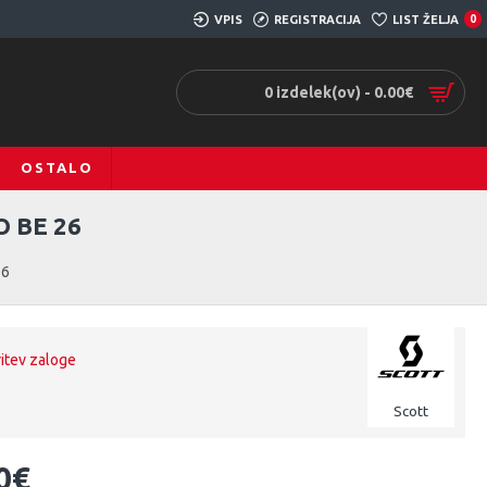
VPIS
REGISTRACIJA
LIST ŽELJA
0
0 izdelek(ov) - 0.00€
OSTALO
 BE 26
26
ritev zaloge
Scott
0€