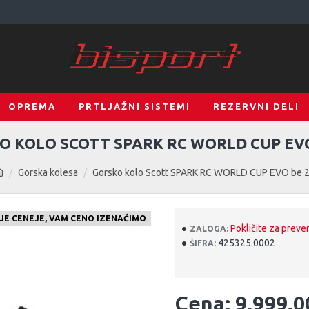
OPREMA
PRTLJAŽNI SISTEMI
REZERVNI DELI
O KOLO SCOTT SPARK RC WORLD CUP EVO
Gorska kolesa
Gorsko kolo Scott SPARK RC WORLD CUP EVO be 
KJE CENEJE, VAM CENO IZENAČIMO
Pokličite za preve
ZALOGA:
425325.0002
ŠIFRA:
Cena: 9,999.0