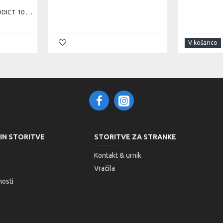
Shift System
CESTNO KOLO SCOTT ADDICT 10 čr 25
V košarico
Meter / DUB, 55mm CL, 34T /
 160/R
Syncros Performance XC lock-on grips
size 150mm
 IN STORITVE
STORITVE ZA STRANKE
Kontakt & urnik
Vračila
nosti
beless ready Carbon rim 28H / DT Swiss 240 Ratchet EXP
, T30 and T25
, EXO