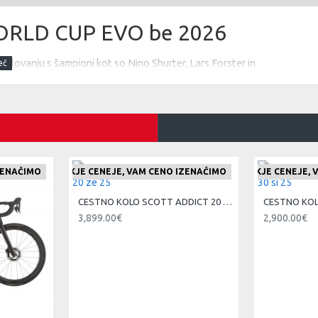
WORLD CUP EVO be 2026
odelovanju s šampioni kot so Nino Shurter, Lars Forster in
bavate med hitro vožnjo po spustih (
#FASTISFUN
) -
ZENAČIMO
JDETE IZDELEK KJE CENEJE, VAM CENO IZENAČIMO
ČE NAJDETE IZDELEK KJE CENEJE,
, Adjustable head angle / Syncros Cable Integration
CESTNO KOLO SCOTT ADDICT 20 ze 25
3,899.00€
2,900.00€
d Suspension, FA Race Day damper 3 Modes / 15x110mm Maxle
oda
 controlled Suspension / 3 Modes Lockout-Pedal-Descend /
5X45mm