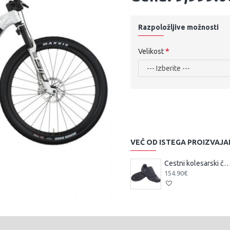
Razpoložljive možnosti
Velikost
VEČ OD ISTEGA PROIZVAJA
Cestni kolesarski čevlji Scott Team BO
154.90€