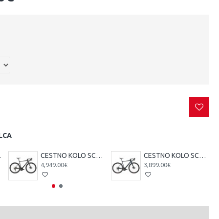
LCA
A čr/tsi
CESTNO KOLO SCOTT ADDICT 10 čr 25
CESTNO KOLO SCOTT ADDICT 20 ze 25
4,949.00€
3,899.00€