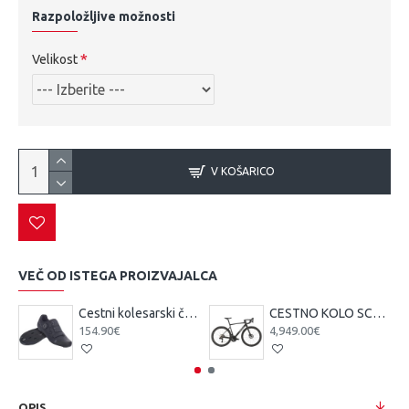
Razpoložljive možnosti
Velikost
V KOŠARICO
VEČ OD ISTEGA PROIZVAJALCA
Cestni kolesarski čevlji Scott Team BOA čr/tsi
CESTNO KOLO SCOTT ADDICT 10 čr 25
154.90€
4,949.00€
OPIS