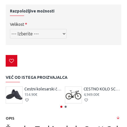
Razpoložljive možnosti
Velikost
VEČ OD ISTEGA PROIZVAJALCA
Cestni kolesarski čevlji Scott Team BOA čr/tsi
CESTNO KOLO SCOTT ADDICT 10 čr 25
154.90€
4,949.00€
OPIS