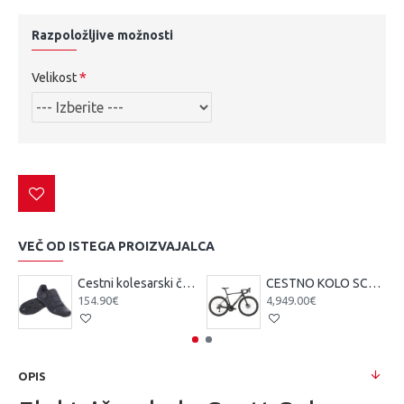
Razpoložljive možnosti
Velikost
VEČ OD ISTEGA PROIZVAJALCA
Cestni kolesarski čevlji Scott Team BOA čr/tsi
CESTNO KOLO SCOTT ADDICT 10 čr 25
154.90€
4,949.00€
OPIS