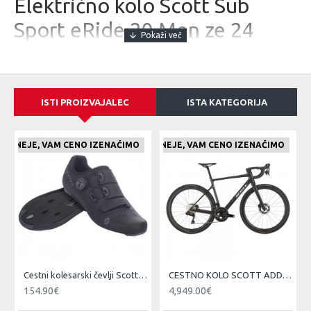
Električno kolo Scott Sub
Sport eRide 20 Men ze 24
Električna kolesa Scott Sub Sport eRide so sinonim za
hitra,
agilna
, predvsem pa
udobna treking električna kolesa
, ki se
odlično znajdejo tako v
mestnem vrvežu
kot na
daljših in
razgibanih
kolesarskih turah.
ISTI PROIZVAJALEC
ISTA KATEGORIJA
Okvir
Sub eRIDE 6061 Aluminij
E CENEJE, VAM CENO IZENAČIMO
ČE NAJDETE IZDELEK KJE CENEJE, VAM CENO IZENAČIMO
ČE NAJDETE IZDELEK KJE CE
Prednje vzmetenje / vilica
SUNTOUR NVX 30 NLO DS QR 700C TAPERED / 63mm hoda
Pogonski sistem
Bosch Performance CX BES3 / PowerTube 625Wh / Intuvia 100
Zaslon / 4A Polnilec
Zadnji menjalnik
Shimano Deore RD M5130SGS Durable Linkgilde / 10 Prestav
Prestavne ročice
Cestni kolesarski čevlji Scott Team BOA čr/tsi
CESTNO KOLO SCOTT ADDICT 10 čr 25
Shimano Deore Trigger SL-M5130 R
154.90€
4,949.00€
Gonilke