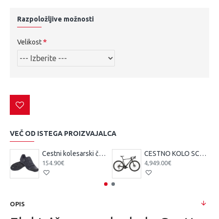
Razpoložljive možnosti
Velikost
VEČ OD ISTEGA PROIZVAJALCA
Cestni kolesarski čevlji Scott Team BOA čr/tsi
CESTNO KOLO SCOTT ADDICT 10 čr 25
154.90€
4,949.00€
OPIS