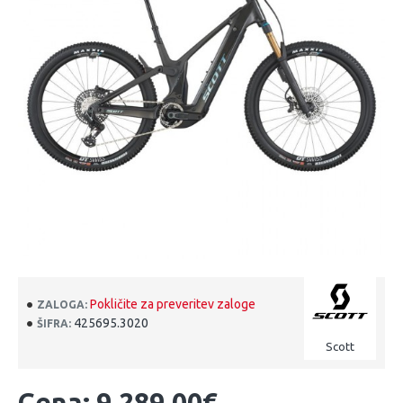
Pokličite za preveritev zaloge
ZALOGA:
425695.3020
ŠIFRA:
Scott
Cena: 9,289.00€