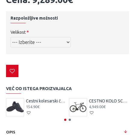
Razpoložljive možnosti
Velikost
VEČ OD ISTEGA PROIZVAJALCA
Cestni kolesarski čevlji Scott Team BOA čr/tsi
CESTNO KOLO SCOTT ADDICT 10 čr 25
154.90€
4,949.00€
OPIS